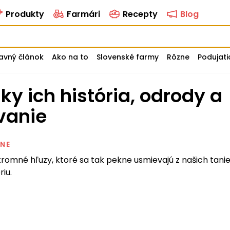
Produkty
Farmári
Recepty
Blog
avný článok
Ako na to
Slovenské farmy
Rôzne
Podujati
vanie
NE
kromné hľuzy, ktoré sa tak pekne usmievajú z našich tani
riu.