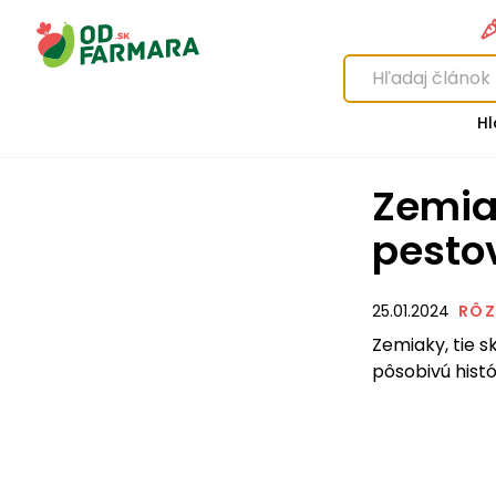
Hl
Zemiaky ich história, odrody a
pesto
25.01.2024
RÔZ
Zemiaky, tie s
pôsobivú histó