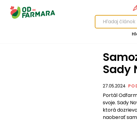
Hl
Samozber čerešní Cabaj Čápor -
Sady 
27.05.2024
PO
Portál Odfarm
svoje. Sady N
ktorá dozriev
naoberať sami