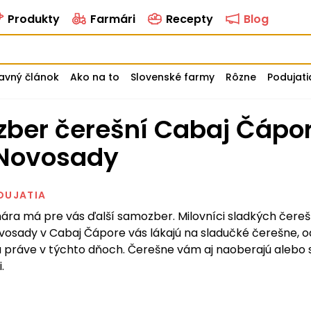
Produkty
Farmári
Recepty
Blog
avný článok
Ako na to
Slovenské farmy
Rôzne
Podujati
Novosady
DUJATIA
ára má pre vás ďalší samozber. Milovníci sladkých čerešn
ovosady v Cabaj Čápore vás lákajú na sladučké čerešne, 
a práve v týchto dňoch. Čerešne vám aj naoberajú alebo 
.