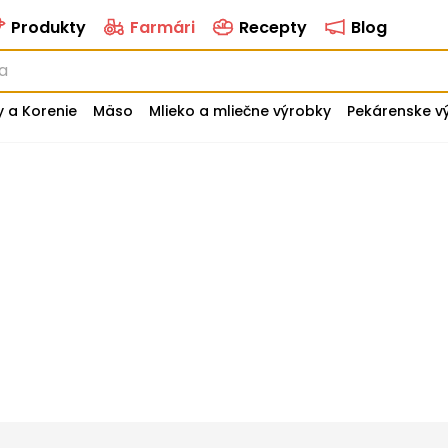
Produkty
Farmári
Recepty
Blog
y a Korenie
Mäso
Mlieko a mliečne výrobky
Pekárenske v