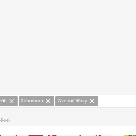
eráb
Rebarbora
Ovocné šťavy