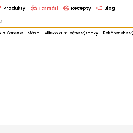
Produkty
Farmári
Recepty
Blog
y a Korenie
Mäso
Mlieko a mliečne výrobky
Pekárenske v