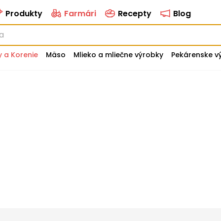
Produkty
Farmári
Recepty
Blog
y a Korenie
Mäso
Mlieko a mliečne výrobky
Pekárenske v