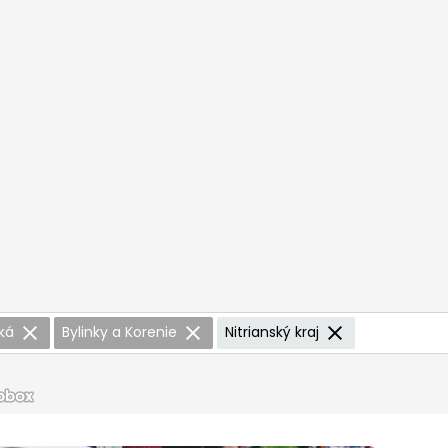
lká
Bylinky a Korenie
Nitrianský kraj