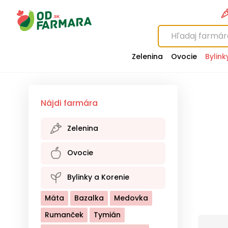
Zelenina
Ovocie
Bylink
Nájdi farmára
Zelenina
Baklažán
Brokolica
Ovocie
Cesnak
Cibuľa
Cuketa
Baza
Broskyne
Brusnice
Bylinky a Korenie
Cvikla
Hríby
Kaleráb
Čerešne
Černice
Mäta
Bazalka
Medovka
Kapusta Biela
Čučoriedky
Egreše
Rumanček
Tymián
Kapusta Červená
Gaštany
Hrozno
Hrušky