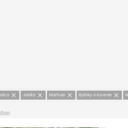
olica
Jablká
Marhule
Bylinky a Korenie
N