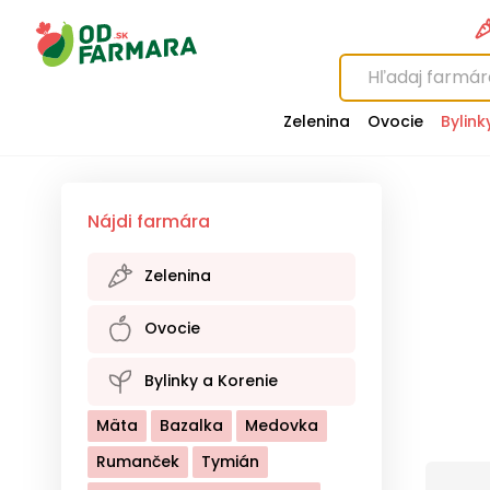
Zelenina
Ovocie
Bylink
Nájdi farmára
Zelenina
Baklažán
Brokolica
Ovocie
Cesnak
Cibuľa
Cuketa
Baza
Broskyne
Brusnice
Bylinky a Korenie
Cvikla
Hríby
Kaleráb
Čerešne
Černice
Mäta
Bazalka
Medovka
Kapusta Biela
Čučoriedky
Egreše
Rumanček
Tymián
Kapusta Červená
Gaštany
Hrozno
Hrušky