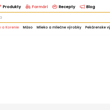
Produkty
Farmári
Recepty
Blog
y a Korenie
Mäso
Mlieko a mliečne výrobky
Pekárenske v