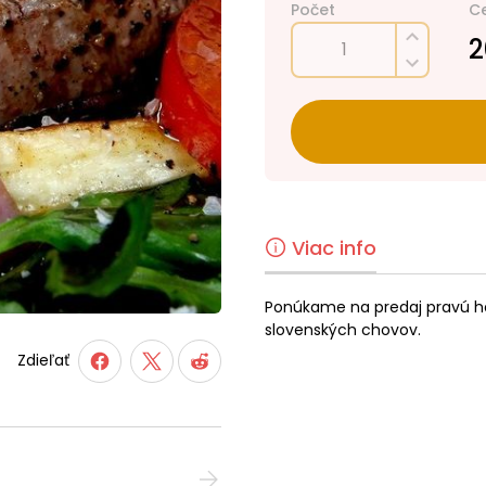
Počet
C
2
Viac info
Ponúkame na predaj pravú h
slovenských chovov.
Zdieľať