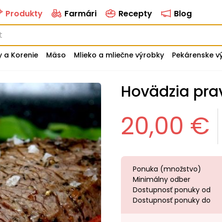
Produkty
Farmári
Recepty
Blog
y a Korenie
Mäso
Mlieko a mliečne výrobky
Pekárenske v
Hovädzia pr
20,00 €
Ponuka (množstvo)
Minimálny odber
Dostupnosť ponuky od
Dostupnosť ponuky do