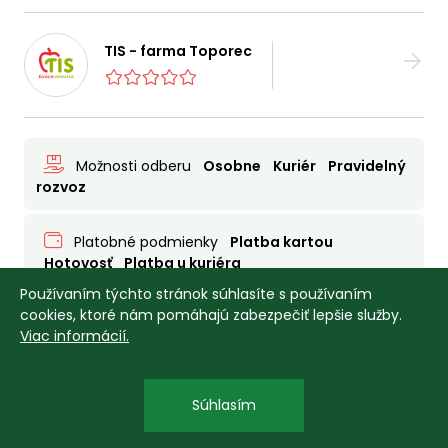
TIS - farma Toporec

Možnosti odberu
Osobne
Kuriér
Pravidelný
rozvoz

Platobné podmienky
Platba kartou
Hotovosť
Platba u kuriéra
Používaním týchto stránok súhlasíte s používaním
cookies, ktoré nám pomáhajú zabezpečiť lepšie služby.
PRED 2 ROKMI
Viac informácií.
Súhlasím