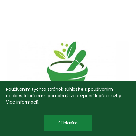
Používaním týchto stránok súhlasíte s používaním
cookies, ktoré nám pomáhajú zabezpečiť lepšie služby.
Viac informácií.
Súhlasím