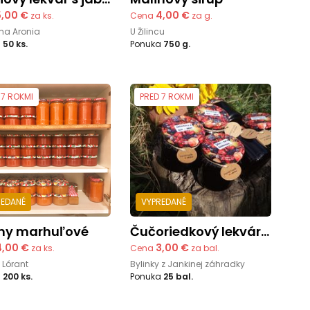
5,00 €
4,00 €
za ks.
Cena
za g.
ma Aronia
U Žilincu
a
50 ks.
Ponuka
750 g.
 7 ROKMI
PRED 7 ROKMI
REDANÉ
VYPREDANÉ
emy marhuľové
Čučoriedkový lekvár s rumom
4,00 €
3,00 €
za ks.
Cena
za bal.
 Lórant
Bylinky z Jankinej záhradky
a
200 ks.
Ponuka
25 bal.