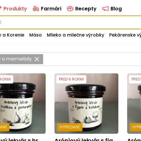
Produkty
Farmári
Recepty
Blog
y a Korenie
Mäso
Mlieko a mliečne výrobky
Pekárenske v
 a marmelády
 ROKMI
PRED 6 ROKMI
PRED
DANÉ
VYPREDANÉ
VYP
kvár s hruškou a pomarančom 150g
Aróniový lekvár s figami a koňakom150g
Aróniov