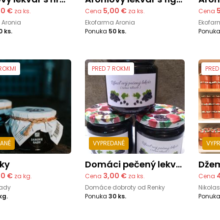
00 €
5,00 €
za ks.
Cena
za ks.
Cena
 Aronia
Ekofarma Aronia
Ekofar
0 ks.
Ponuka
50 ks.
Ponuk
 ROKMI
PRED 7 ROKMI
PRED
DANÉ
VYPREDANÉ
VYP
íky
Domáci pečený lekvár
Dž
50 €
3,00 €
za kg.
Cena
za ks.
Cena
ady
Domáce dobroty od Renky
Nikolas
kg.
Ponuka
30 ks.
Ponuk