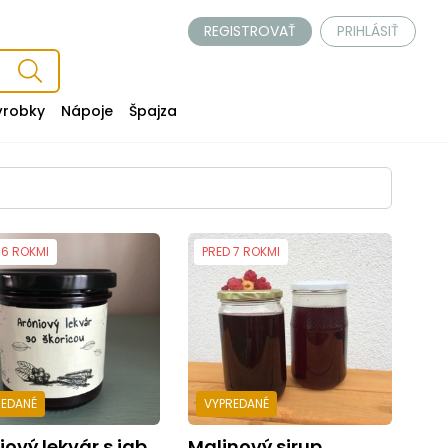
REGISTROVAŤ
PRIHLÁSIŤ
ýrobky
Nápoje
Špajza
 6 ROKMI
PRED 7 ROKMI
REDANÉ
VYPREDANÉ
ý lekvár s jablkom a škoricou 150g
Malinový sirup