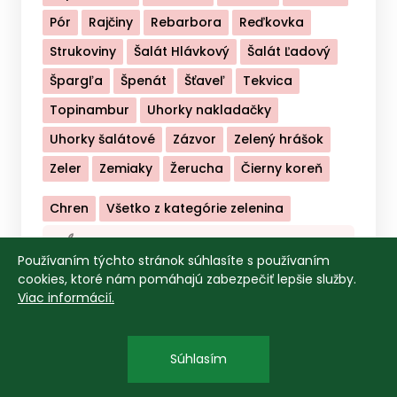
Pór
Rajčiny
Rebarbora
Reďkovka
Strukoviny
Šalát Hlávkový
Šalát Ľadový
Špargľa
Špenát
Šťaveľ
Tekvica
Topinambur
Uhorky nakladačky
Uhorky šalátové
Zázvor
Zelený hrášok
Zeler
Zemiaky
Žerucha
Čierny koreň
Chren
Všetko z kategórie zelenina
Ovocie
Používaním týchto stránok súhlasíte s používaním
cookies, ktoré nám pomáhajú zabezpečiť lepšie služby.
Baza
Broskyne
Brusnice
Čerešne
Bylinky a Korenie
Viac informácií.
Černice
Čučoriedky
Egreše
Gaštany
Mäta
Bazalka
Medovka
Rumanček
Mäso
Hrozno
Hrušky
Jablká
Jahody
Tymián
Ostatné - Bylinky a korenie
Súhlasím
Hovädzie
Bravčové
Hydina
Zverina
Jarabina
Lieskovce
Maliny
Marhule
Mlieko a mliečne výrobky
Všetko z kategórie bylinky a korenie
Jahnacie
Mäsové výrobky
Melóny
Orechy
Rakytník
Ríbezle