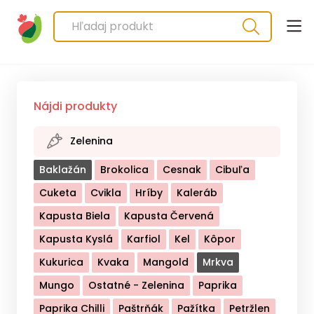
Nájdi produkty
Zelenina
Baklažán
Brokolica
Cesnak
Cibuľa
Cuketa
Cvikla
Hríby
Kaleráb
Kapusta Biela
Kapusta Červená
Kapusta Kyslá
Karfiol
Kel
Kôpor
Kukurica
Kvaka
Mangold
Mrkva
Mungo
Ostatné - Zelenina
Paprika
Paprika Chilli
Paštrňák
Pažítka
Petržlen