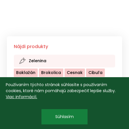
Nájdi produkty
Zelenina
Baklažán
Brokolica
Cesnak
Cibuľa
Cuketa
Cvikla
Hríby
Kaleráb
Používaním týchto stránok súhlasíte s používaním
cookies, ktoré nám pomáhajú zabezpečiť lepšie služby.
Kapusta Biela
Kapusta Červená
Viac informácií.
Kapusta Kyslá
Karfiol
Kel
Kôpor
Kukurica
Kvaka
Mangold
Mrkva
Súhlasím
Mungo
Ostatné - Zelenina
Paprika