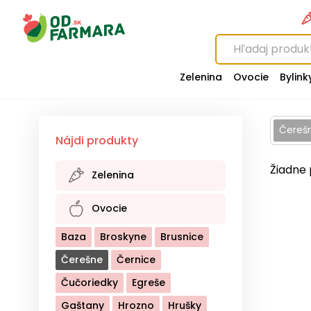
Zelenina
Ovocie
Bylink
Čereš
Nájdi produkty
Žiadne 
Zelenina
Baklažán
Brokolica
Ovocie
Cesnak
Cibuľa
Cuketa
Baza
Broskyne
Brusnice
Cvikla
Hríby
Kaleráb
Čerešne
Černice
Kapusta Biela
Čučoriedky
Egreše
Kapusta Červená
Gaštany
Hrozno
Hrušky