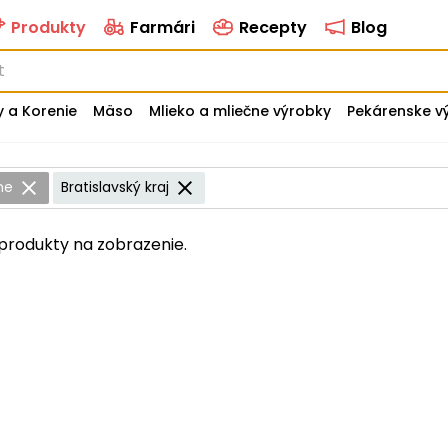
Produkty
Farmári
Recepty
Blog
y a Korenie
Mäso
Mlieko a mliečne výrobky
Pekárenske v
ne
Bratislavský kraj
produkty na zobrazenie.