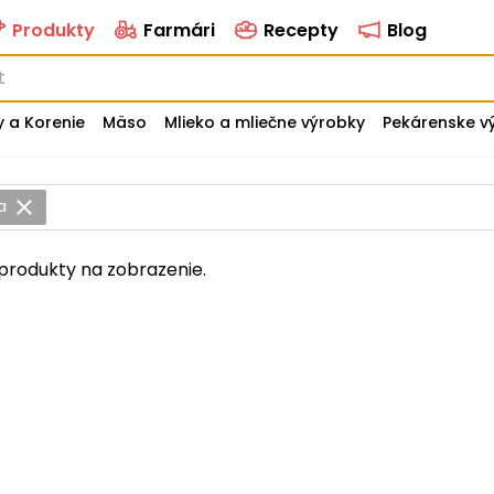
Produkty
Farmári
Recepty
Blog
y a Korenie
Mäso
Mlieko a mliečne výrobky
Pekárenske v
ka
produkty na zobrazenie.