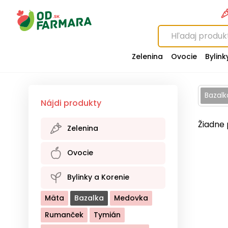
Zelenina
Ovocie
Bylink
Bazal
Nájdi produkty
Žiadne 
Zelenina
Baklažán
Brokolica
Ovocie
Cesnak
Cibuľa
Cuketa
Baza
Broskyne
Brusnice
Bylinky a Korenie
Cvikla
Hríby
Kaleráb
Čerešne
Černice
Mäta
Bazalka
Medovka
Kapusta Biela
Čučoriedky
Egreše
Rumanček
Tymián
Kapusta Červená
Gaštany
Hrozno
Hrušky