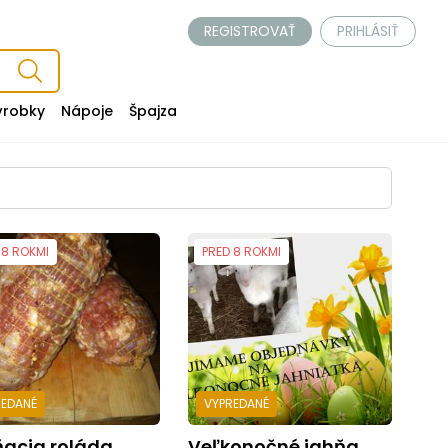
REGISTROVAŤ
PRIHLÁSIŤ
ýrobky
Nápoje
Špajza
 8 ROKMI
PRED 8 ROKMI
REDANÉ
VYPREDANÉ
ňacia roláda
Veľkonočné jahňa