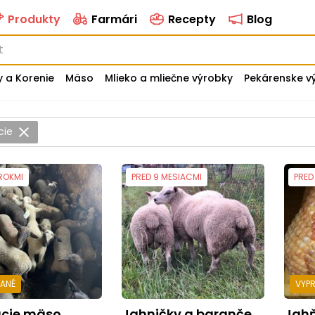
Produkty
Farmári
Recepty
Blog
y a Korenie
Mäso
Mlieko a mliečne výrobky
Pekárenske v
cie
 ROKMI
PRED 9 MESIACMI
PRED
DANÉ
VYP
acie mäso
jahničky a barančeky a jahňacie mäso
Jah