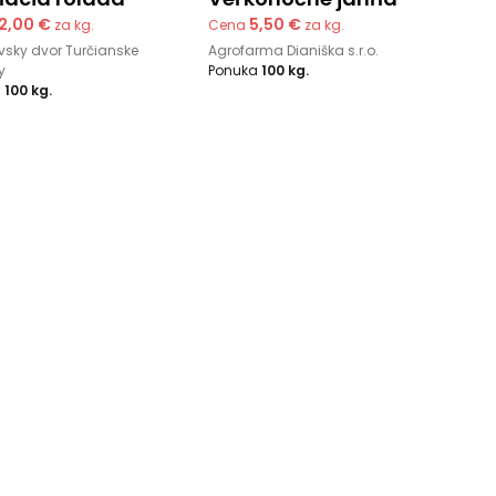
12,00 €
5,50 €
za kg.
Cena
za kg.
sky dvor Turčianske
Agrofarma Dianiška s.r.o.
y
Ponuka
100 kg.
a
100 kg.