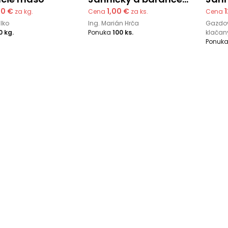
00 €
1,00 €
za kg.
Cena
za ks.
Cena
lko
Ing. Marián Hrča
Gazdov
0 kg.
Ponuka
100 ks.
klačan
Ponuk