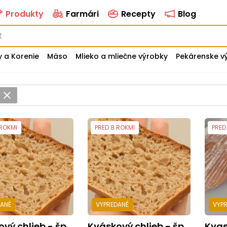
Produkty
Farmári
Recepty
Blog
y a Korenie
Mäso
Mlieko a mliečne výrobky
Pekárenske v
b
 ROKMI
PRED 8 ROKMI
PRED
DANÉ
VYPREDANÉ
VYP
 chlieb - špalda/zemiak
Kváskový chlieb - špalda/semiačka
Kva