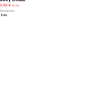
10,00 €
za ks.
 Kovarova
a
5 ks.