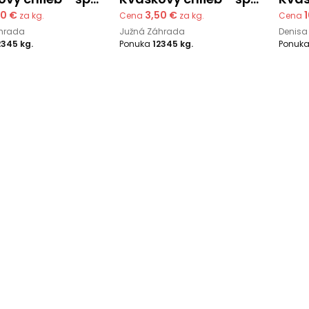
50 €
3,50 €
za kg.
Cena
za kg.
Cena
hrada
Južná Záhrada
Denisa
2345 kg.
Ponuka
12345 kg.
Ponuk