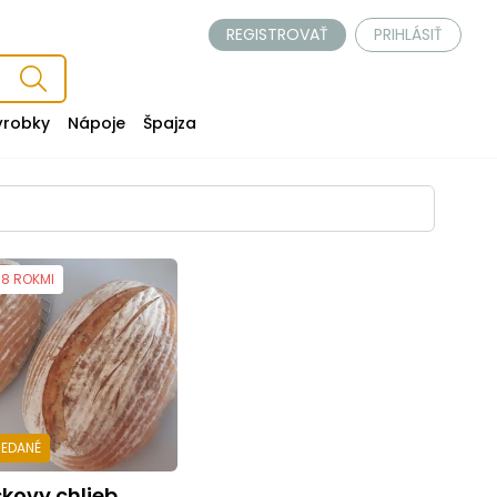
REGISTROVAŤ
PRIHLÁSIŤ
ýrobky
Nápoje
Špajza
 8 ROKMI
REDANÉ
skovy chlieb