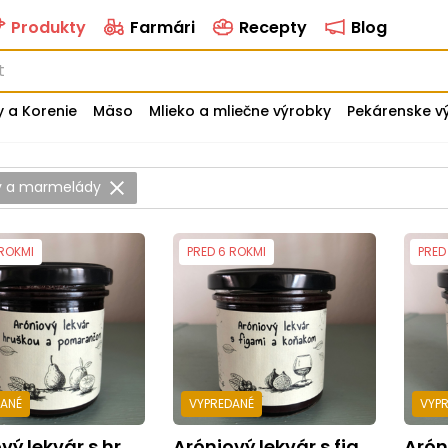
Produkty
Farmári
Recepty
Blog
y a Korenie
Mäso
Mlieko a mliečne výrobky
Pekárenske v
 a marmelády
 ROKMI
PRED 6 ROKMI
PRED
DANÉ
VYPREDANÉ
VYP
kvár s hruškou a pomarančom 150g
Aróniový lekvár s figami a koňakom150g
Aróniov