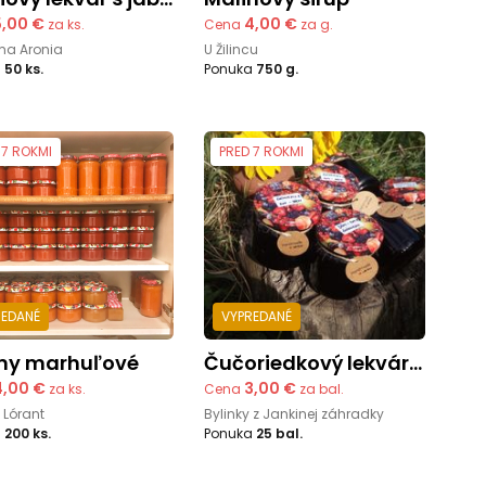
5,00 €
4,00 €
za ks.
Cena
za g.
ma Aronia
U Žilincu
a
50 ks.
Ponuka
750 g.
 7 ROKMI
PRED 7 ROKMI
REDANÉ
VYPREDANÉ
emy marhuľové
Čučoriedkový lekvár s rumom
4,00 €
3,00 €
za ks.
Cena
za bal.
 Lórant
Bylinky z Jankinej záhradky
a
200 ks.
Ponuka
25 bal.