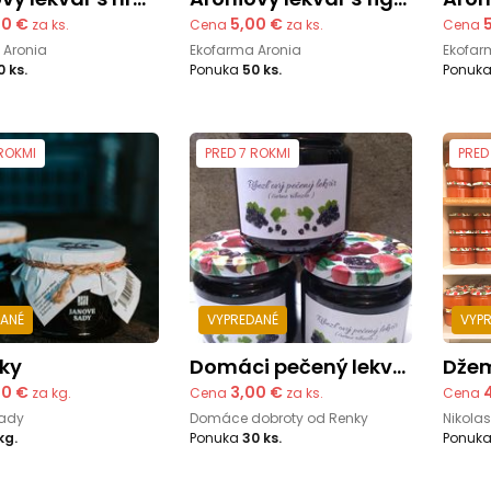
00 €
5,00 €
za ks.
Cena
za ks.
Cena
 Aronia
Ekofarma Aronia
Ekofar
0 ks.
Ponuka
50 ks.
Ponuk
 ROKMI
PRED 7 ROKMI
PRED
DANÉ
VYPREDANÉ
VYP
íky
Domáci pečený lekvár
Dž
50 €
3,00 €
za kg.
Cena
za ks.
Cena
ady
Domáce dobroty od Renky
Nikolas
kg.
Ponuka
30 ks.
Ponuk