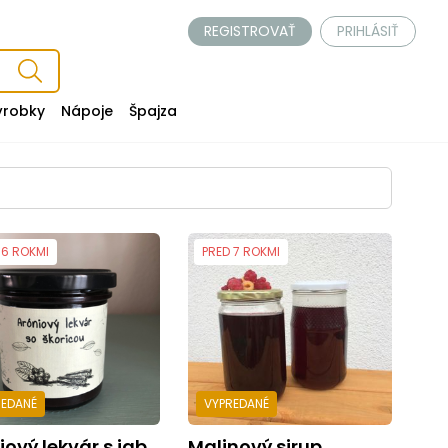
REGISTROVAŤ
PRIHLÁSIŤ
ýrobky
Nápoje
Špajza
 6 ROKMI
PRED 7 ROKMI
REDANÉ
VYPREDANÉ
ý lekvár s jablkom a škoricou 150g
Malinový sirup