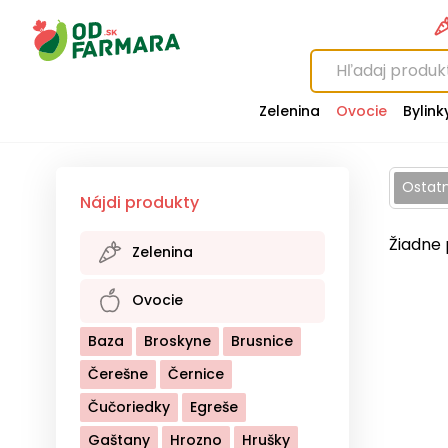
Zelenina
Ovocie
Bylink
Ostat
Nájdi produkty
Žiadne 
Zelenina
Baklažán
Brokolica
Ovocie
Cesnak
Cibuľa
Cuketa
Baza
Broskyne
Brusnice
Cvikla
Hríby
Kaleráb
Čerešne
Černice
Kapusta Biela
Čučoriedky
Egreše
Kapusta Červená
Gaštany
Hrozno
Hrušky