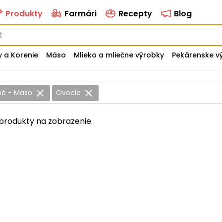
Produkty
Farmári
Recepty
Blog
y a Korenie
Mäso
Mlieko a mliečne výrobky
Pekárenske v
né - Mäso
Ovocie
produkty na zobrazenie.