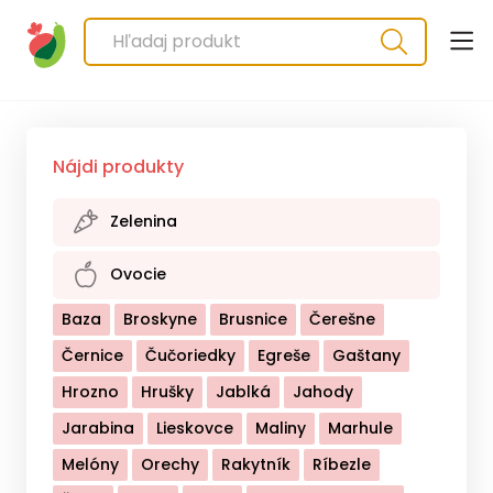
Nájdi produkty
Zelenina
Baklažán
Brokolica
Cesnak
Cibuľa
Ovocie
Cuketa
Cvikla
Hríby
Kaleráb
Baza
Broskyne
Brusnice
Čerešne
Kapusta Biela
Kapusta Červená
Černice
Čučoriedky
Egreše
Gaštany
Kapusta Kyslá
Karfiol
Kel
Kôpor
Hrozno
Hrušky
Jablká
Jahody
Kukurica
Kvaka
Mangold
Mrkva
Jarabina
Lieskovce
Maliny
Marhule
Mungo
Ostatné - Zelenina
Paprika
Melóny
Orechy
Rakytník
Ríbezle
Paprika Chilli
Paštrňák
Pažítka
Petržlen