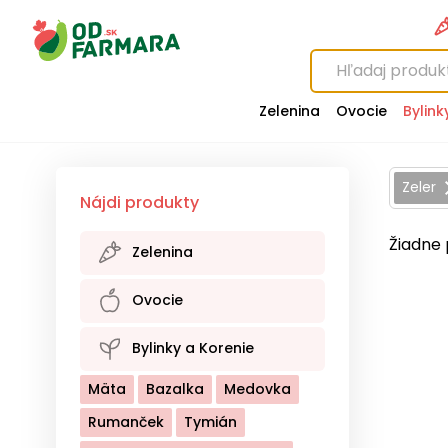
Zelenina
Ovocie
Bylink
Zeler
Nájdi produkty
Žiadne 
Zelenina
Baklažán
Brokolica
Ovocie
Cesnak
Cibuľa
Cuketa
Baza
Broskyne
Brusnice
Bylinky a Korenie
Cvikla
Hríby
Kaleráb
Čerešne
Černice
Mäta
Bazalka
Medovka
Kapusta Biela
Čučoriedky
Egreše
Rumanček
Tymián
Kapusta Červená
Gaštany
Hrozno
Hrušky