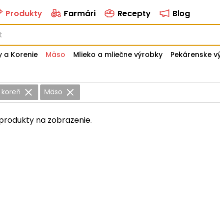
Produkty
Farmári
Recepty
Blog
y a Korenie
Mäso
Mlieko a mliečne výrobky
Pekárenske v
 koreň
Mäso
produkty na zobrazenie.