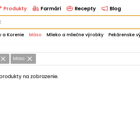
Produkty
Farmári
Recepty
Blog
y a Korenie
Mäso
Mlieko a mliečne výrobky
Pekárenske v
Mäso
produkty na zobrazenie.