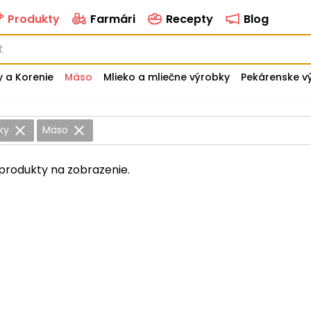
Produkty
Farmári
Recepty
Blog
y a Korenie
Mäso
Mlieko a mliečne výrobky
Pekárenske v
ky
Mäso
produkty na zobrazenie.