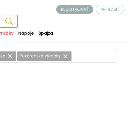
REGISTROVAŤ
PRIHLÁSIŤ
ýrobky
Nápoje
Špajza
úka
Pekárenske výrobky