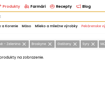
Produkty
Farmári
Recepty
Blog
y a Korenie
Mäso
Mlieko a mliečne výrobky
Pekárenske v
é - Zelenina
Broskyne
Gaštany
Syry
M
produkty na zobrazenie.