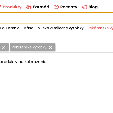
Produkty
Farmári
Recepty
Blog
y a Korenie
Mäso
Mlieko a mliečne výrobky
Pekárenske v
y
Pekárenske výrobky
produkty na zobrazenie.