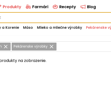
Produkty
Farmári
Recepty
Blog
y a Korenie
Mäso
Mlieko a mliečne výrobky
Pekárenske v
án
Pekárenske výrobky
produkty na zobrazenie.