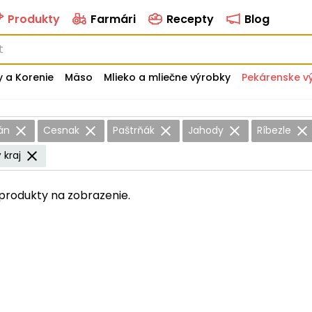
Produkty
Farmári
Recepty
Blog
y a Korenie
Mäso
Mlieko a mliečne výrobky
Pekárenske v
žán
Cesnak
Paštrňák
Jahody
Ríbezle
ý kraj
produkty na zobrazenie.