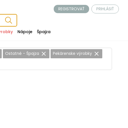
REGISTROVAŤ
PRIHLÁSIŤ
ýrobky
Nápoje
Špajza
Ostatné - Špajza
Pekárenske výrobky