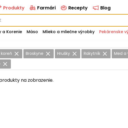
Produkty
Farmári
Recepty
Blog
y a Korenie
Mäso
Mlieko a mliečne výrobky
Pekárenske v
 koreň
Broskyne
Hrušky
Rakytník
Med a 
e
produkty na zobrazenie.