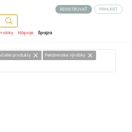
REGISTROVAŤ
PRIHLÁSIŤ
ýrobky
Nápoje
Špajza
včelie produkty
Pekárenske výrobky