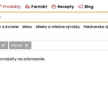
Produkty
Farmári
Recepty
Blog
y a Korenie
Mäso
Mlieko a mliečne výrobky
Pekárenske v
y
Nápoje
produkty na zobrazenie.