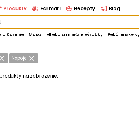
Produkty
Farmári
Recepty
Blog
y a Korenie
Mäso
Mlieko a mliečne výrobky
Pekárenske v
Nápoje
produkty na zobrazenie.