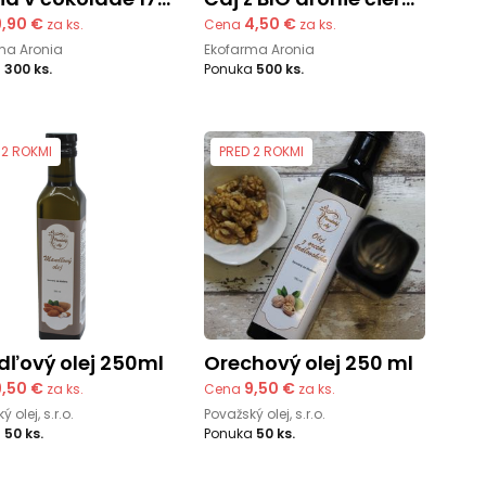
9,90 €
4,50 €
za ks.
Cena
za ks.
ma Aronia
Ekofarma Aronia
a
300 ks.
Ponuka
500 ks.
 2 ROKMI
PRED 2 ROKMI
ndľový olej 250ml
Orechový olej 250 ml
9,50 €
9,50 €
za ks.
Cena
za ks.
 olej, s.r.o.
Považský olej, s.r.o.
a
50 ks.
Ponuka
50 ks.