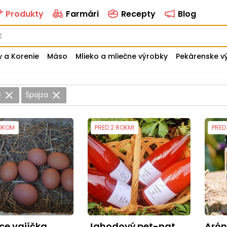
Produkty
Farmári
Recepty
Blog
y a Korenie
Mäso
Mlieko a mliečne výrobky
Pekárenske v
e
Špajza
OKOM
PRED 2 ROKMI
PRED
ce vajíčka
Jahodový pet-nat
Aró