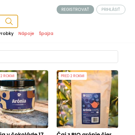
REGISTROVAŤ
PRIHLÁSIŤ
ýrobky
Nápoje
Špajza
 2 ROKMI
PRED 2 ROKMI
nia v čokoláde 175g
Čaj z BIO arónie čiernoplodej 150g