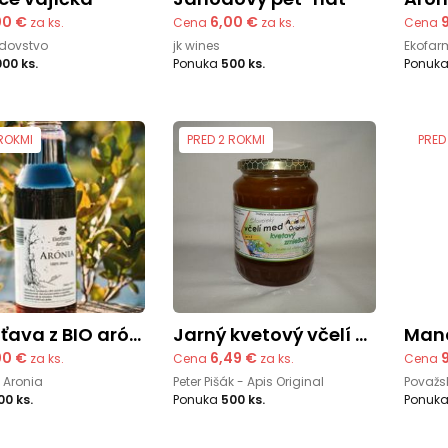
00 €
6,00 €
za ks.
Cena
za ks.
Cena
dovstvo
jk wines
Ekofar
000 ks.
Ponuka
500 ks.
Ponuk
 ROKMI
PRED 2 ROKMI
PRED
va z BIO arónie 750ml
Jarný kvetový včelí med priamo od včelára
Ma
00 €
6,49 €
za ks.
Cena
za ks.
Cena
 Aronia
Peter Pišák - Apis Original
Považský
00 ks.
Ponuka
500 ks.
Ponuk