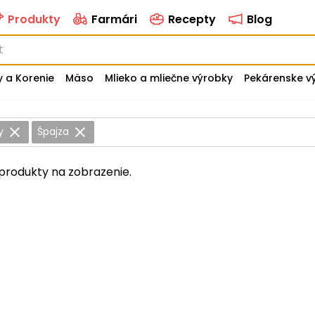
Produkty
Farmári
Recepty
Blog
y a Korenie
Mäso
Mlieko a mliečne výrobky
Pekárenske v
y
Špajza
produkty na zobrazenie.