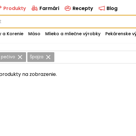
Produkty
Farmári
Recepty
Blog
y a Korenie
Mäso
Mlieko a mliečne výrobky
Pekárenske v
é pečivo
Špajza
produkty na zobrazenie.