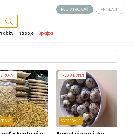
REGISTROVAŤ
PRIHLÁSIŤ
ýrobky
Nápoje
Špajza
 6 ROKMI
PRED 8 ROKMI
REDANÉ
VYPREDANÉ
eľ - kvetový peľ priamo od včelára
Prepelicie vajicka