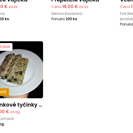
00 €
18,00 €
za ks.
Cena
za ks.
Cena
rma
Denisa Kovarova
Fair Be
00 ks.
Ponuka
100 ks.
produk
Ponuk
 ROKMI
DANÉ
kové tyčinky s chia
,00 €
za kg.
zúchová
kg.