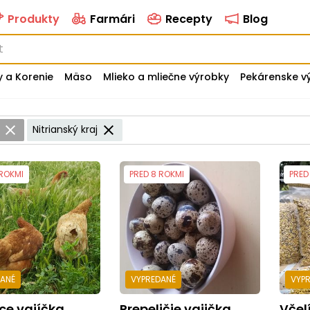
Produkty
Farmári
Recepty
Blog
y a Korenie
Mäso
Mlieko a mliečne výrobky
Pekárenske v
a
Nitrianský kraj
 ROKMI
PRED 8 ROKMI
PRED
DANÉ
VYPREDANÉ
VYP
ce vajíčka
Prepeličie vajička
Včelí p