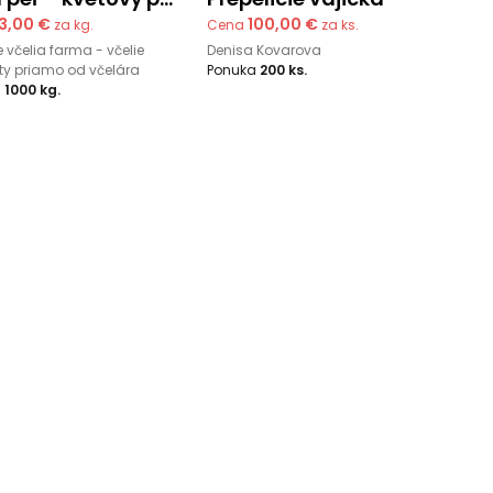
13,00 €
100,00 €
za kg.
Cena
za ks.
e včelia farma - včelie
Denisa Kovarova
ty priamo od včelára
Ponuka
200 ks.
a
1000 kg.