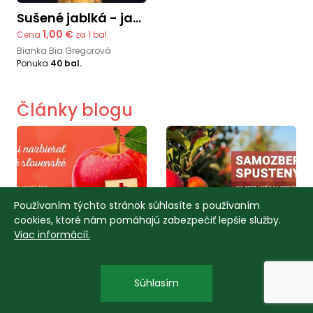
Sušené jablká - jablkové chipsy
1,00 €
Cena
za 1 bal.
Bianka Bia Gregorová
Ponuka
40 bal.
Články blogu
Používaním týchto stránok súhlasíte s používaním
cookies, ktoré nám pomáhajú zabezpečiť lepšie služby.
Viac informácií.
08.09.2022
23.08.2024
Podujatia
Podujatia
SAMOZBER JABĹK
Samozber Jabĺk vo
Súhlasím
OSTRATICE
Veľkom Bábe 🍎