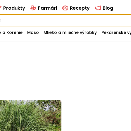
Produkty
Farmári
Recepty
Blog
y a Korenie
Mäso
Mlieko a mliečne výrobky
Pekárenske v