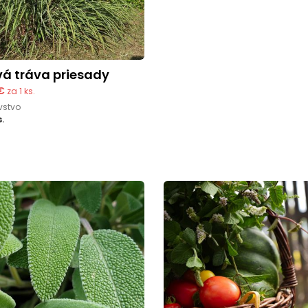
ová tráva priesady
€
za 1 ks.
vstvo
s.