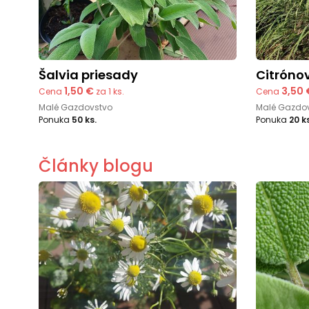
Šalvia priesady
Citrón
1,50 €
3,50 
Cena
za 1 ks.
Cena
Malé Gazdovstvo
Malé Gazdo
Ponuka
50 ks.
Ponuka
20 k
Články blogu