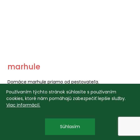
marhule
Domáce marhule priamo od pestovateľa.
Používaním týchto stránok súhlasíte s používaním
Produkty
cookies, ktoré nám pomáhajú zabezpečiť lepšie služby.
Viac informácií.
Súhlasím