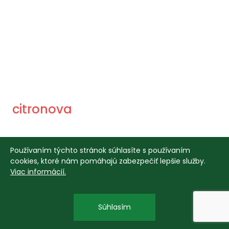
citronova
Produkty
Používaním týchto stránok súhlasíte s používaním
cookies, ktoré nám pomáhajú zabezpečiť lepšie služby.
Viac informácií.
Súhlasím