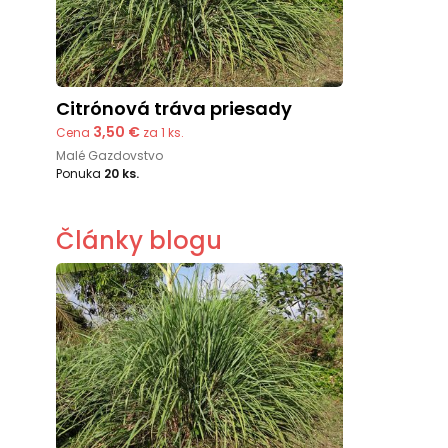
Citrónová tráva priesady
3,50 €
Cena
za 1 ks.
Malé Gazdovstvo
Ponuka
20 ks.
Články blogu