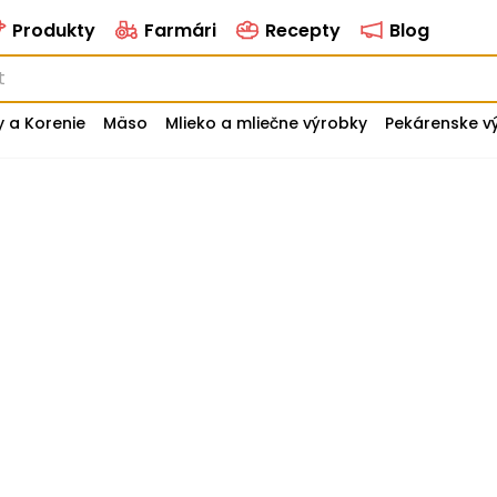
Produkty
Farmári
Recepty
Blog
y a Korenie
Mäso
Mlieko a mliečne výrobky
Pekárenske v