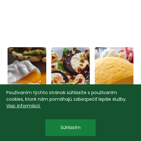
Používaním týchto stránok súhlasíte s používaním
cookies, ktoré nám pomáhajú zabezpečiť lepšie služby.
Viac informácií.
Súhlasím
12.05.2026
19.01.2026
15.05.2025
Bezmäsité jedlá
Bezmäsité jedlá
Bezmäsité jedlá
Stratené
Šalát s
Syrek -